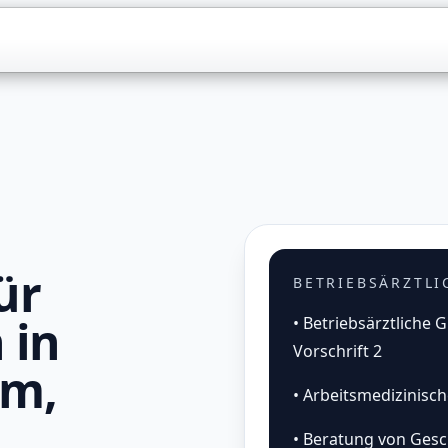
ür
BETRIEBSÄRZTL
 in
• Betriebsärztlich
Vorschrift 2
lm,
• Arbeitsmedizinis
• Beratung von Ges