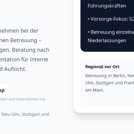
Führungskräften
• Vorsorge-Fokus: G
nehmen bei der
• Betreuung einzeln
chen Betreuung –
Niederlassungen
rgen, Beratung nach
tation für interne
Regional vor Ort
 Aufsicht.
Betreuung in Berlin, Ne
Ulm, Stuttgart und Fran
up
am Main.
am Main und Unternehmen mit
, Neu-Ulm, Stuttgart und