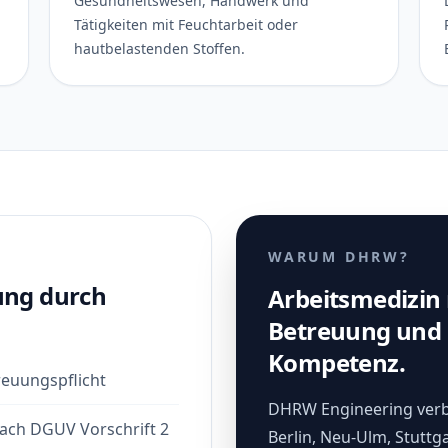
Gesundheitswesen, Handwerk und
Tätigkeiten mit Feuchtarbeit oder
hautbelastenden Stoffen.
WARUM DHRW?
ung durch
Arbeitsmedizin 
Betreuung und 
Kompetenz.
reuungspflicht
DHRW Engineering verb
ach DGUV Vorschrift 2
Berlin, Neu-Ulm, Stuttg