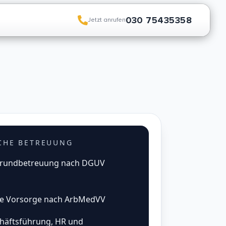
030 75435358
Jetzt anrufen
ICHE BETREUUNG
e Grundbetreuung nach DGUV
che Vorsorge nach ArbMedVV
chäftsführung, HR und