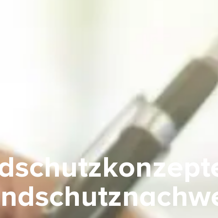
dschutzkonzept
ndschutznachw