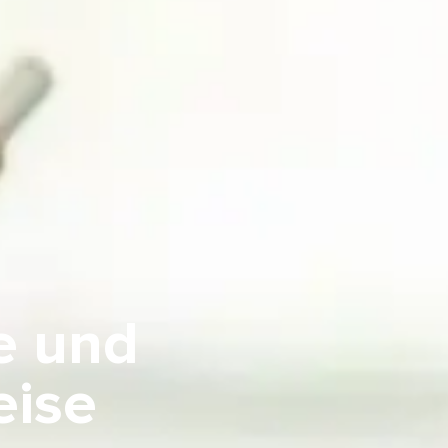
e und
eise