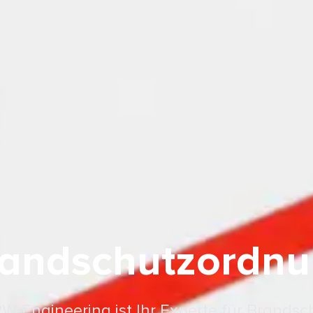
andschutzordn
-Engineering ist Ihr Experte für Brandsc