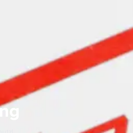
ung
hutz!