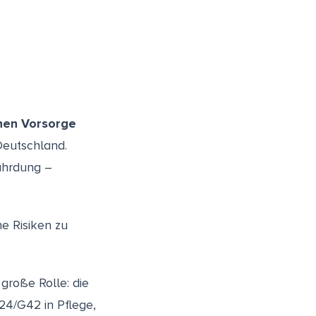
chen Vorsorge
 Deutschland.
fährdung –
he Risiken zu
roße Rolle: die
24/G42 in Pflege,