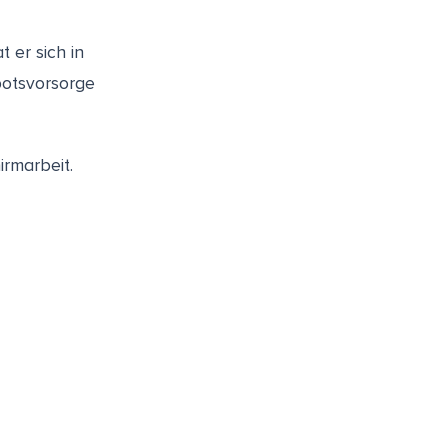
t er sich in
botsvorsorge
irmarbeit.