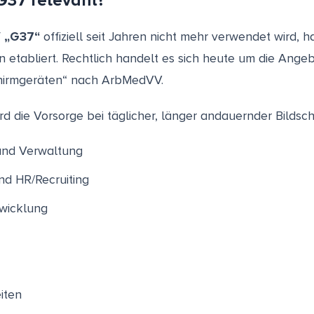
 G37 relevant?
f
„G37“
offiziell seit Jahren nicht mehr verwendet wird, ha
 etabliert. Rechtlich handelt es sich heute um die Ange
chirmgeräten“ nach ArbMedVV.
d die Vorsorge bei täglicher, länger andauernder Bildsch
und Verwaltung
d HR/Recruiting
wicklung
iten