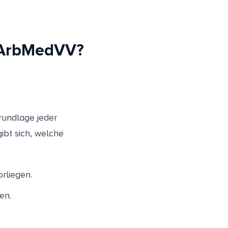
h ArbMedVV?
rundlage jeder
ibt sich, welche
rliegen.
en.