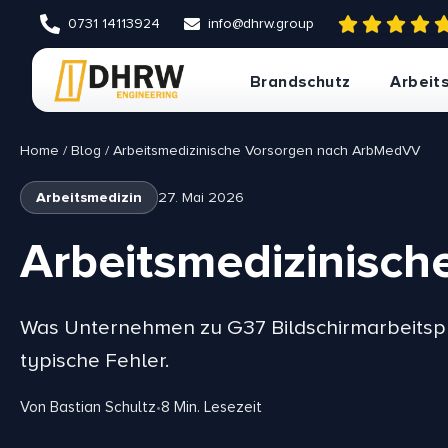
0731 14113924
info@dhrw.group
Brandschutz
Arbeits
Home
/
Blog
/
Arbeitsmedizinische Vorsorgen nach ArbMedVV
Brandschutz
Arbeitssicherheit
Arbeitsmedizin
27. Mai 2026
Arbeitsmedizinisc
Was Unternehmen zu G37 Bildschirmarbeitspl
Pläne
Explosionsschutz
typische Fehler.
Von
Bastian Schultz
•
8
Min. Lesezeit